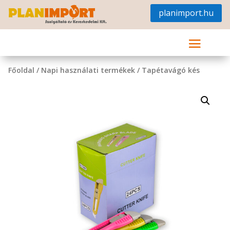
planimport.hu
Főoldal
/
Napi használati termékek
/ Tapétavágó kés