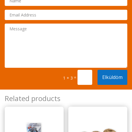
Elküldöm
=
1 + 3
Related products