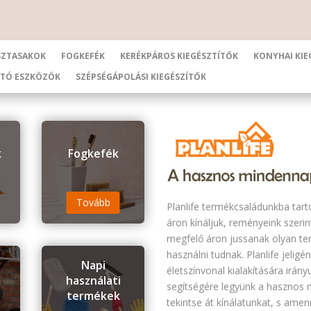
SZTASAKOK
FOGKEFÉK
KERÉKPÁROS KIEGÉSZTÍTŐK
KONYHAI KIE
RTÓ ESZKÖZÖK
SZÉPSÉGÁPOLÁSI KIEGÉSZÍTŐK
k
Fogkefék
Tovább
Planlife termékcsaládunkba tart
áron kínáljuk, reményeink szerin
megfelő áron jussanak olyan te
használni tudnak. Planlife jeligé
Napi
életszínvonal kialakítására irán
használati
k
segítségére legyünk a hasznos 
termékek
tekintse át kínálatunkat, s ame