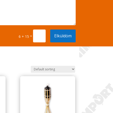
Elküldöm
=
6 + 15