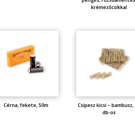
pengés, rozsdamentes
krémezőcsíkkal
Cérna, fekete, 50m
Csipesz kicsi – bambusz,
db-os