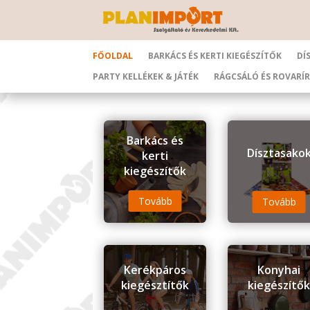
FŐOLDAL
BARKÁCS ÉS KERTI KIEGÉSZÍTŐK
DÍ
PARTY KELLÉKEK & JÁTÉK
RÁGCSÁLÓ ÉS ROVARÍ
Barkács és
Dísztasako
kerti
kiegészítők
Tovább
Tovább
Kerékpáros
Konyhai
kiegésztítők
kiegészítő