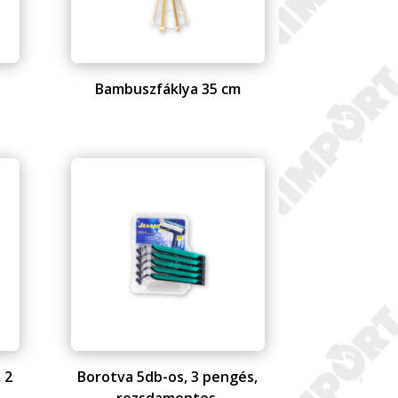
m
Bambuszfáklya 35 cm
 2
Borotva 5db-os, 3 pengés,