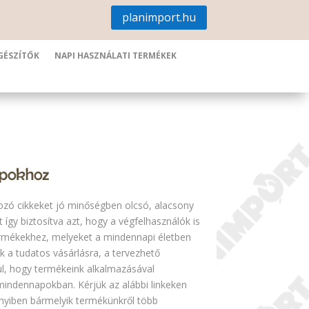
planimport.hu
GÉSZÍTŐK
NAPI HASZNÁLATI TERMÉKEK
ozó cikkeket jó minőségben olcsó, alacsony
t így biztosítva azt, hogy a végfelhasználók is
rmékekhez, melyeket a mindennapi életben
nk a tudatos vásárlásra, a tervezhető
yul, hogy termékeink alkalmazásával
mindennapokban. Kérjük az alábbi linkeken
nnyiben bármelyik termékünkről több