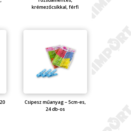
,
rozsdamentes,
krémezőcsíkkal, férfi
 20
Csipesz műanyag – 5cm-es,
24 db-os