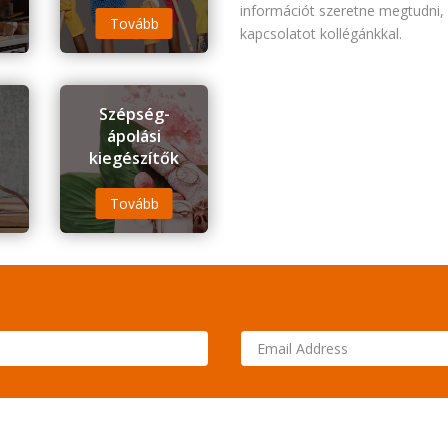
információt szeretne megtudni, v
Tovább
kapcsolatot kollégánkkal.
s
Szépség-
ápolási
kiegészítők
Tovább