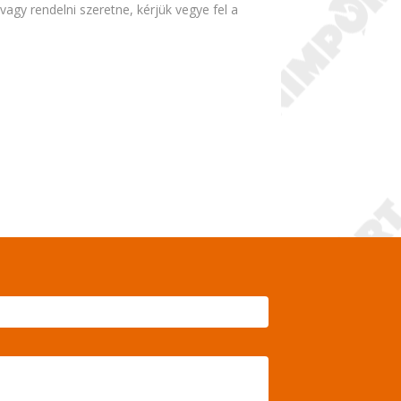
agy rendelni szeretne, kérjük vegye fel a