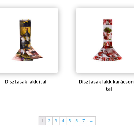
Dísztasak lakk ital
Dísztasak lakk karácson
ital
1
2
3
4
5
6
7
→