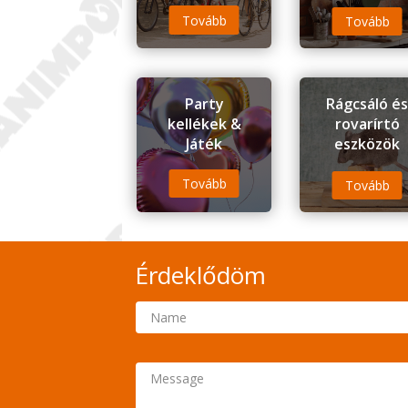
Tovább
Tovább
Party
Rágcsáló é
kellékek &
rovarírtó
Játék
eszközök
Tovább
Tovább
Érdeklődöm